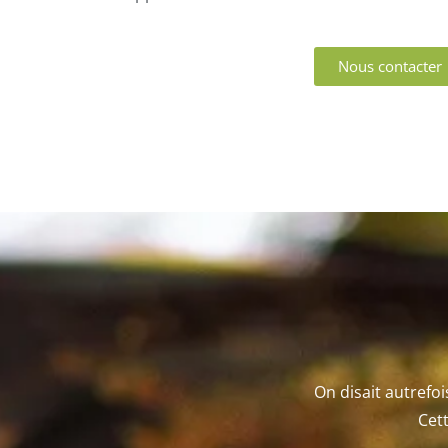
Nous contacter
On disait autrefo
Cett