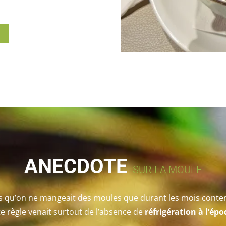
ANECDOTE
SUR LA MOULE
is qu’on ne mangeait des moules que durant les mois cont
e règle venait surtout de l’absence de
réfrigération à l’épo