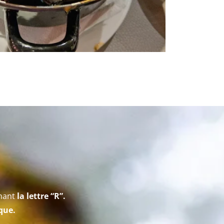
enant
la
lettre “R”.
que.