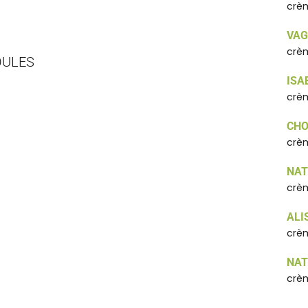
crèm
VAG
crèm
ULES
ISA
crèm
CHO
crèm
NAT
crèm
ALI
crèm
NAT
crè