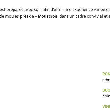
st préparée avec soin afin d’offrir une expérience variée 
 de moules
près de – Mouscron
, dans un cadre convivial et 
RO
crèm
BO
crèm
VIN