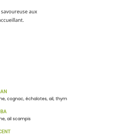
et savoureuse aux
accueillant.
NAN
e, cognac, échalotes, ail, thym
OBA
e, ail scampis
CENT