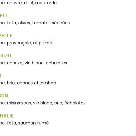
e, chèvre, miel, moutarde
ELI
e, feta, olives, tomates séchées
BELLE
e, provençale, ail pili-pili
RIZO
e, chorizo, vin blanc, échalotes
I
e, brie, ananas et jambon
SON
e, raisins secs, vin blanc, brie, échalotes
HALIE
me, féta, saumon fumé