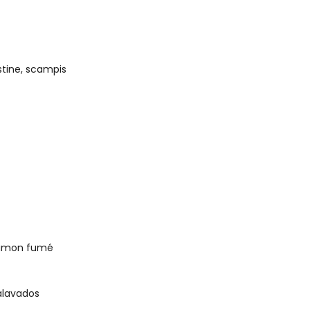
stine, scampis
aumon fumé
alavados