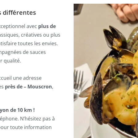
 différentes
xceptionnel avec
plus de
lassiques, créatives ou plus
isfaire toutes les envies.
ompagnées de sauces
r qualité.
Accueil une adresse
es
près de – Mouscron
,
yon de 10 km !
léphone. N’hésitez pas à
pour toute information