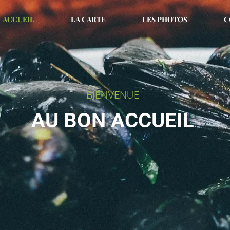
ACCUEIL
LA CARTE
LES PHOTOS
C
BIENVENUE
AU BON ACCUEIL