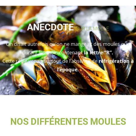
ANECDOTE
SUR LA MOULE
On disait autrefois qu’on ne mangeait des moules que
durant les mois contenant
la
lettre “R”.
Cette règle venait surtout de l’absence de
réfrigération à
l’époque.
NOS DIFFÉRENTES MOULES