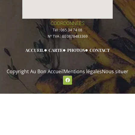
COORDONNÉES
Tél :
065 34 74 08
N° TVA :
BE0878483369
ACCUEIL
CARTE
PHOTOS
CONTACT
Copyright Au Bon Accueil
Mentions légales
Nous situer