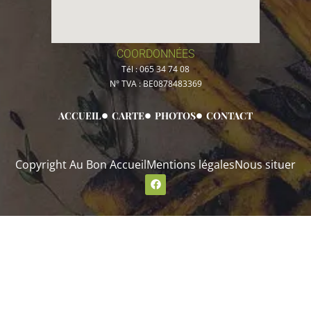
COORDONNÉES
Tél :
065 34 74 08
N° TVA :
BE0878483369
ACCUEIL
CARTE
PHOTOS
CONTACT
Copyright Au Bon Accueil
Mentions légales
Nous situer