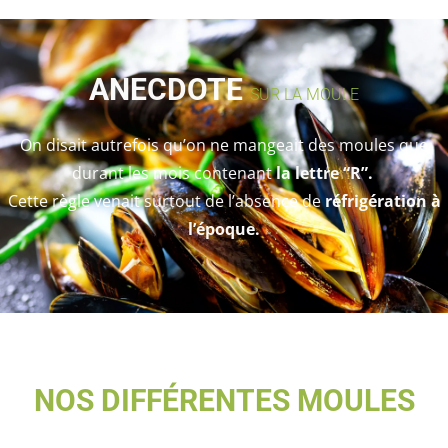
ANECDOTE
SUR LA MOULE
On disait autrefois qu’on ne mangeait des moules que
durant les mois contenant
la
lettre “R”.
Cette règle venait surtout de l’absence de
réfrigération à
l’époque.
NOS DIFFÉRENTES MOULES