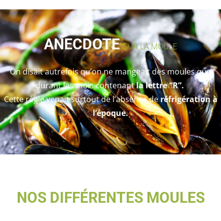
ANECDOTE
SUR LA MOULE
On disait autrefois qu’on ne mangeait des moules que
durant les mois contenant
la
lettre “R”.
Cette règle venait surtout de l’absence de
réfrigération à
l’époque.
NOS DIFFÉRENTES MOULES