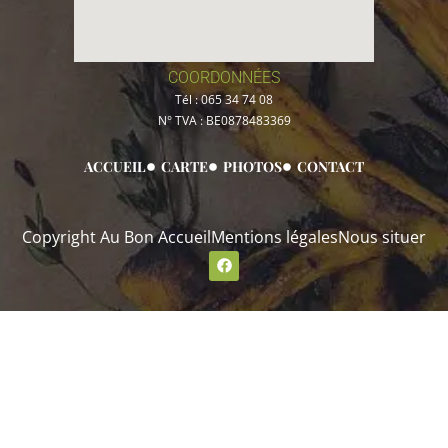
COORDONNÉES
Tél :
065 34 74 08
N° TVA :
BE0878483369
ACCUEIL
CARTE
PHOTOS
CONTACT
Copyright Au Bon Accueil
Mentions légales
Nous situer