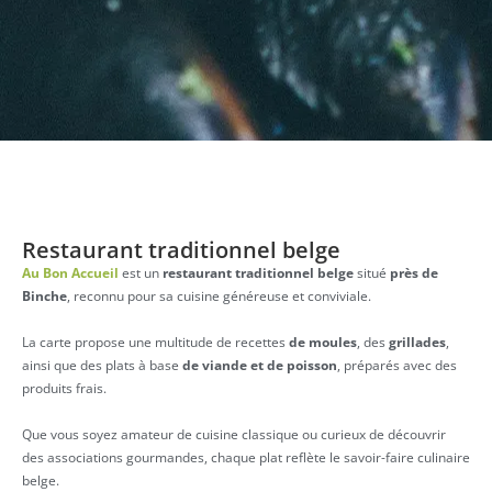
Restaurant traditionnel belge
Au Bon Accueil
est un
restaurant traditionnel belge
situé
près de
Binche
, reconnu pour sa cuisine généreuse et conviviale.
La carte propose
une multitude de recettes
de moules
, des
grillades
,
ainsi que des
plats à base
de viande et de poisson
, préparés avec des
produits frais.
Que vous soyez amateur de cuisine classique ou curieux de découvrir
des associations gourmandes, chaque plat reflète le savoir-faire culinaire
belge.