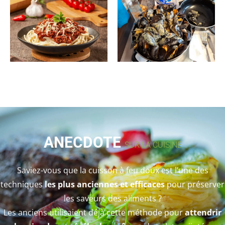
ANECDOTE
SUR LA CUISINE
Saviez-vous que la cuisson à feu doux est l’une des
techniques
les plus anciennes et efficaces
pour préserver
les saveurs des aliments ?
Les anciens utilisaient déjà cette méthode pour
attendrir