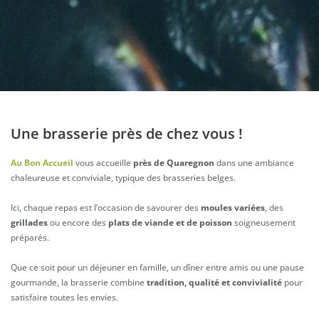
Une brasserie près de chez vous !
Au Bon Accueil
vous accueille
près de Quaregnon
dans une ambiance
chaleureuse et conviviale, typique des brasseries belges.
Ici, chaque repas est l’occasion de savourer des
moules variées
, des
grillades
ou encore des
plats de viande et de poisson
soigneusement
préparés.
Que ce soit pour un déjeuner en famille, un dîner entre amis ou une pause
gourmande, la brasserie combine
tradition, qualité et convivialité
pour
satisfaire toutes les envies.