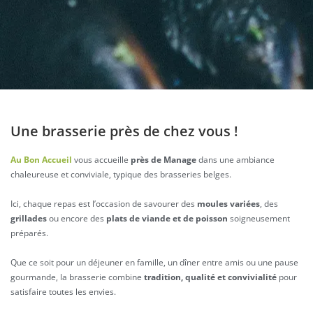
Une brasserie près de chez vous !
Au Bon Accueil
vous accueille
près de Manage
dans une ambiance
chaleureuse et conviviale, typique des brasseries belges.
Ici, chaque repas est l’occasion de savourer des
moules variées
, des
grillades
ou encore des
plats de viande et de poisson
soigneusement
préparés.
Que ce soit pour un déjeuner en famille, un dîner entre amis ou une pause
gourmande, la brasserie combine
tradition, qualité et convivialité
pour
satisfaire toutes les envies.