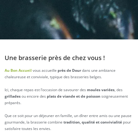
Une brasserie près de chez vous !
Au Bon Accueil
vous accueille
près de Dour
dans une ambiance
chaleureuse et conviviale, typique des brasseries belges.
Ici, chaque repas est l’occasion de savourer des
moules variées
, des
grillades
ou encore des
plats de viande et de poisson
soigneusement
préparés.
Que ce soit pour un déjeuner en famille, un dîner entre amis ou une pause
gourmande, la brasserie combine
tradition, qualité et convivialité
pour
satisfaire toutes les envies.